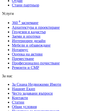
Отдай
Стани партньор
Услуги
360 ⁰ заснемане
Архитектура и проектиране
Геодезия и кадастър
Заеми и ипотеки
Интериорен дизайн
Мебели и обзавеждане
Нотариус
Оценка на активи
Преместване
Професионално почистване
Ремонти и СМР
За нас
За Сиана Недвижими Имоти
Нашият Екип
Често задавани въпроси
Контакти
Статии
Общи условия