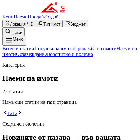
Купи
Наеми
Продай
/
Отдай
Локация / ID
Тип имот
Бюджет
Търси
Меню
Всички статии
Покупка на имоти
Продажба на имоти
Наеми на
имоти
Обзавеждане
Любопитно и полезно
Категория
Наеми на имоти
22
статии
Няма още статии на тази страница.
1
2
1
2
Седмичен бюлетин
Новините от пазара — във вашата