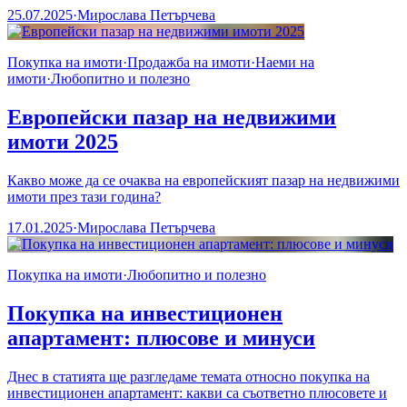
25.07.2025
·
Мирослава Петърчева
Покупка на имоти
·
Продажба на имоти
·
Наеми на
имоти
·
Любопитно и полезно
Европейски пазар на недвижими
имоти 2025
Какво може да се очаква на европейският пазар на недвижими
имоти през тази година?
17.01.2025
·
Мирослава Петърчева
Покупка на имоти
·
Любопитно и полезно
Покупка на инвестиционен
апартамент: плюсове и минуси
Днес в статията ще разгледаме темата относно покупка на
инвестиционен апартамент: какви са съответно плюсовете и