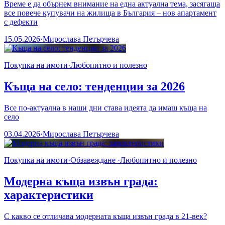
Време е да обърнем внимание на една актуална тема, засягаща
все повече купувачи на жилища в България – нов апартамент
с дефекти
15.05.2026
·
Мирослава Петърчева
Покупка на имоти
·
Любопитно и полезно
Къща на село: тенденции за 2026
Все по-актуална в наши дни става идеята да имаш къща на
село
03.04.2026
·
Мирослава Петърчева
Покупка на имоти
·
Обзавеждане
·
Любопитно и полезно
Модерна къща извън града:
характеристики
С какво се отличава модерната къща извън града в 21-век?