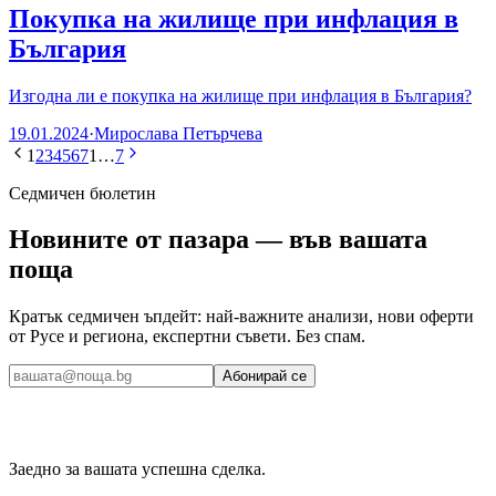
Покупка на жилище при инфлация в
България
Изгодна ли е покупка на жилище при инфлация в България?
19.01.2024
·
Мирослава Петърчева
1
2
3
4
5
6
7
1
…
7
Седмичен бюлетин
Новините от пазара — във вашата
поща
Кратък седмичен ъпдейт: най-важните анализи, нови оферти
от Русе и региона, експертни съвети. Без спам.
Абонирай се
Заедно за вашата успешна сделка.