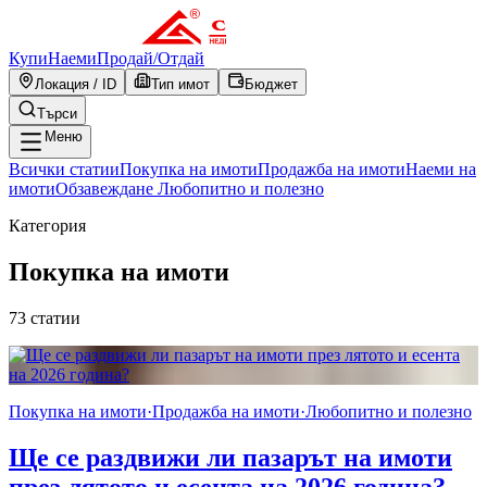
Купи
Наеми
Продай
/
Отдай
Локация / ID
Тип имот
Бюджет
Търси
Меню
Всички статии
Покупка на имоти
Продажба на имоти
Наеми на
имоти
Обзавеждане
Любопитно и полезно
Категория
Покупка на имоти
73
статии
Покупка на имоти
·
Продажба на имоти
·
Любопитно и полезно
Ще се раздвижи ли пазарът на имоти
през лятото и есента на 2026 година?