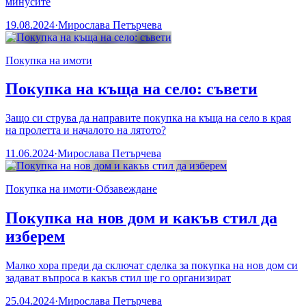
минуситe
19.08.2024
·
Мирослава Петърчева
Покупка на имоти
Покупка на къща на село: съвети
Защо си струва да направите покупка на къща на село в края
на пролетта и началото на лятото?
11.06.2024
·
Мирослава Петърчева
Покупка на имоти
·
Обзавеждане
Покупка на нов дом и какъв стил да
изберем
Малко хора преди да сключат сделка за покупка на нов дом си
задават въпроса в какъв стил ще го организират
25.04.2024
·
Мирослава Петърчева