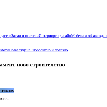
адастър
Заеми и ипотеки
Интериорен дизайн
Мебели и обзавеждан
имоти
Обзавеждане
Любопитно и полезно
амент ново строителство
лство: