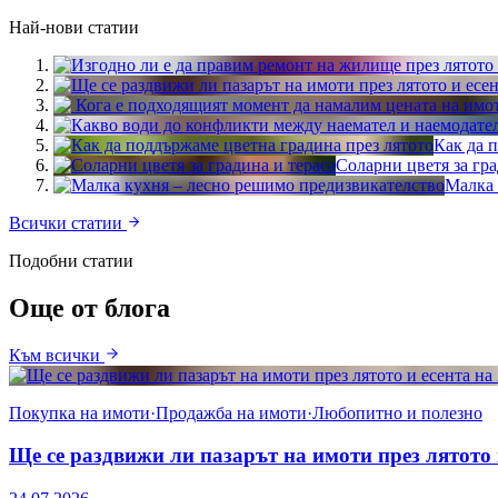
Най-нови статии
Как да 
Соларни цветя за гра
Малка 
Всички статии
Подобни статии
Още от блога
Към всички
Покупка на имоти
·
Продажба на имоти
·
Любопитно и полезно
Ще се раздвижи ли пазарът на имоти през лятото 