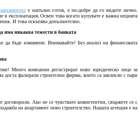
партаментът
е напълно готов, е по-добре да го видите лично.
не в експлоатация. Освен това когато купувате е важна опцията
веник. И това оскъпява допълнително.
да има някаква тежести в банката
же да бъде измамени. Внимавайте! Без анализ на финансовата
ова
леми! Много компании регистрират ново юридическо лице за
ма доста фалирали строителни фирми, които са завлекли с пари
е договорили. Ако не се чувствате компетентни, свържете се с
продажба на апартамент ново строителство. Нашата агенция е на