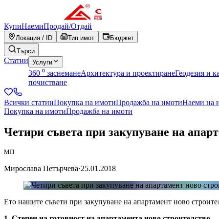
Купи
Наеми
Продай
/
Отдай
Локация / ID
Тип имот
Бюджет
Търси
Статии
Услуги
360 ⁰ заснемане
Архитектура и проектиране
Геодезия и к
почистване
Всички статии
Покупка на имоти
Продажба на имоти
Наеми на 
Покупка на имоти
Продажба на имоти
Четири съвета при закупуване на апарт
МП
Мирослава Петърчева
·
25.01.2018
Ето нашите съвети при закупуване на апартамент ново строите
1. Степен на готовност на апартамента ново строителство