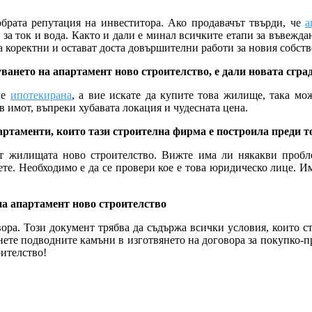
брата репутация на инвеститора. Ако продавачът твърди, че
а
за ток и вода. Както и дали е минал всичките етапи за въвежда
а коректни и остават доста довършителни работи за новия собст
ването на апартамент ново строителство, е дали новата сгра
че
ипотекирана
, а вие искате да купите това жилище, така мо
в имот, въпреки хубавата локация и чудесната цена.
партаменти, които тази строителна фирма е построила преди т
ат жилищата ново строителство. Вижте има ли някакви проб
ете. Необходимо е да се провери кое е това юридическо лице. И
на апартамент ново строителство
ора. Този документ трябва да съдържа всички условия, които ст
гнете подводните камъни в изготвянето на договора за покупко-
роителство!