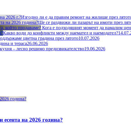
Изгодно ли е да правим ремонт на жилище през лятото
Ще се раздвижи ли пазарът на имоти през лят
Кога е подходящият момент да намалим цена
Какво води до конфликти между наемател и наемодател?
14.07.
поддържаме цветна градина през лятото
10.07.2026
дина и тераса
26.06.2026
кухня – лесно решимо предизвикателствo
19.06.2026
и есента на 2026 година?