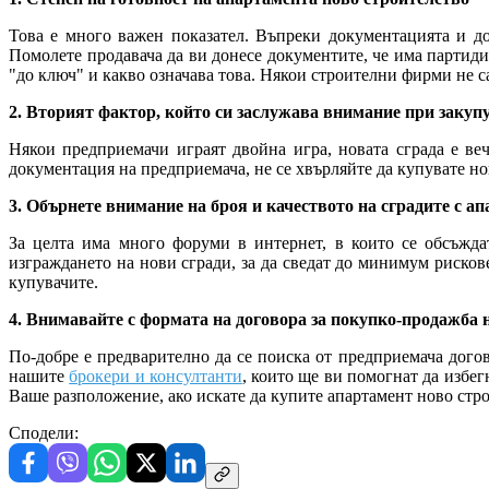
Това е много важен показател. Въпреки документацията и до
Помолете продавача да ви донесе документите, че има партиди 
"до ключ" и какво означава това. Някои строителни фирми не с
2. Вторият фактор, който си заслужава внимание при закупу
Някои предприемачи играят двойна игра, новата сграда е ве
документация на предприемача, не се хвърляйте да купувате но
3. Обърнете внимание на броя и качеството на сградите с а
За целта има много форуми в интернет, в които се обсъжд
изграждането на нови сгради, за да сведат до минимум рисков
купувачите.
4. Внимавайте с формата на договора за покупко-продажба 
По-добре е предварително да се поиска от предприемача догов
нашите
брокери и консултанти
, които ще ви помогнат да избе
Ваше разположение, ако искате да купите апартамент ново ст
Сподели: