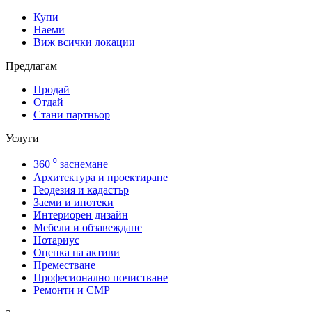
Купи
Наеми
Виж всички локации
Предлагам
Продай
Отдай
Стани партньор
Услуги
360 ⁰ заснемане
Архитектура и проектиране
Геодезия и кадастър
Заеми и ипотеки
Интериорен дизайн
Мебели и обзавеждане
Нотариус
Оценка на активи
Преместване
Професионално почистване
Ремонти и СМР