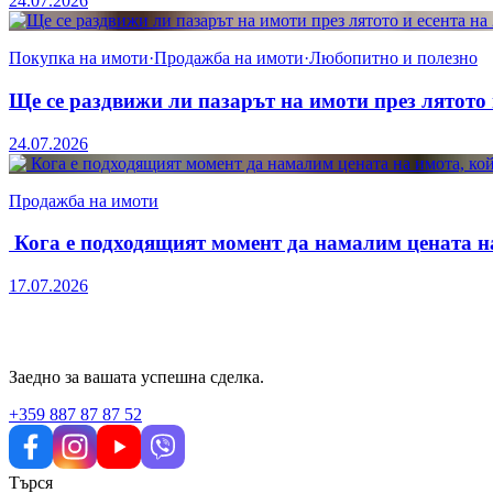
24.07.2026
Покупка на имоти
·
Продажба на имоти
·
Любопитно и полезно
Ще се раздвижи ли пазарът на имоти през лятото 
24.07.2026
Продажба на имоти
Кога е подходящият момент да намалим цената н
17.07.2026
Заедно за вашата успешна сделка.
+359 887 87 87 52
Търся