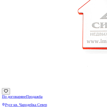
По договаряне
Продажба
Русе
кв. Чародейка Север