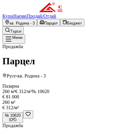
Купи
Наеми
Продай
/
Отдай
кв. Родина - 3
Парцел
Бюджет
Търси
Меню
Продажба
Парцел
Русе
›
кв. Родина - 3
Пазарна
260 м²
€ 312/м²
№ 10620
€ 81 000
260
м²
€ 312
/м²
№
10620
ID
Продажба