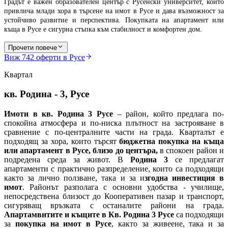
Градът е важен образователен център с Русенски университет, който
привлича млади хора в търсене на имот в Русе и дава възможност за
устойчиво развитие и перспектива. Покупката на апартамент или
къща в Русе е сигурна стъпка към стабилност и комфортен дом.
Прочети повече
Виж
742
оферти в Русе
Квартал
кв. Родина - 3, Русе
Имоти в кв. Родина 3 Русе
– район, който предлага по-
спокойна атмосфера и по-ниска плътност на застрояване в
сравнение с по-централните части на града. Кварталът е
подходящ за хора, които търсят
бюджетна покупка на къща
или апартамент
в Русе, близо до центъра,
в спокоен район и
подредена среда за живот. В
Родина 3
се предлагат
апартаменти с практично разпределение, които са подходящи
както за лично ползване, така и за и
згодна
инвестиция в
имот
. Районът разполага с основни удобства - училище,
непосредствена близост до Кооперативен пазар и транспорт,
сигуряващ връзката с останалите райони на града.
Апартамвнтите и къщите в Кв. Родина 3 Русе
са подходящи
за
покупка на имот в Русе
, както за живеене, така и за