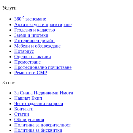
Услуги
360 ⁰ заснемане
Архитектура и проектиране
Геодезия и кадастър
Заеми и ипотеки
Интериорен дизайн
Мебели и обзавеждане
Нотариус
Оценка на активи
Преместване
Професионално почистване
Ремонти и СМР
За нас
За Сиана Недвижими Имоти
Нашият Екип
Често задавани въпроси
Контакти
Статии
Общи условия
Политика за поверителност
Политика за бисквитки