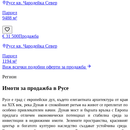
Русе
кв. Чародейка Север
Парцел
9488 м²
€ 31 500
Продажба
Русе
кв. Чародейка Север
Парцел
1194 м²
Виж всички подобни оферти за продажба
Регион
Имоти за продажба в Русе
Русе е град с европейски дух, където елегантната архитектура от края
на XIX век, река Дунав и спокойният ритъм на живот се преплитат по
особено привлекателен начин. Дунав мост и бързата връзка с Европа
предлага отличен икономически потенциал и стабилна среда за
инвестиции в недвижими имоти.
Зелените пространства, красивият
център и богатото културно наследство създават устойчива среда.