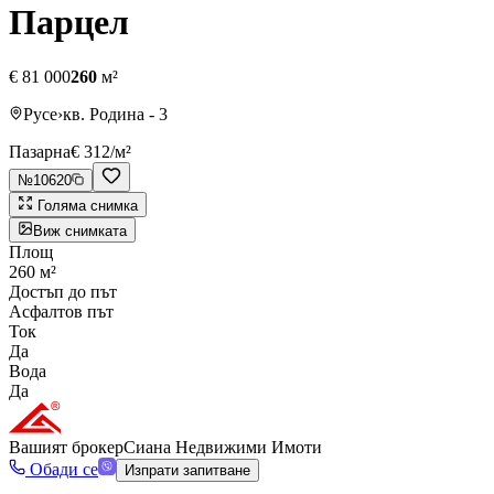
Парцел
€ 81 000
260
м²
Русе
›
кв. Родина - 3
Пазарна
€ 312
/м²
№
10620
Голяма снимка
Виж снимката
Площ
260 м²
Достъп до път
Асфалтов път
Ток
Да
Вода
Да
Вашият брокер
Сиана Недвижими Имоти
Обади се
Изпрати запитване