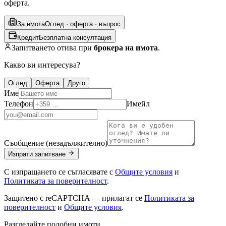
оферта.
За имота
Оглед · оферта · въпрос
Кредит
Безплатна консултация
Запитването отива при
брокера на имота
.
Какво ви интересува?
Оглед
Оферта
Друго
Име
Телефон
Имейл
Съобщение (незадължително)
Изпрати запитване
С изпращането се съгласявате с
Общите условия
и
Политиката за поверителност
.
Защитено с reCAPTCHA — прилагат се
Политиката за
поверителност
и
Общите условия
.
Разгледайте подобни имоти