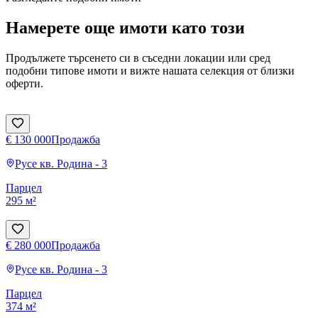
Намерете още имоти като този
Продължете търсенето си в съседни локации или сред
подобни типове имоти и вижте нашата селекция от близки
оферти.
€ 130 000
Продажба
Русе
кв. Родина - 3
Парцел
295 м²
€ 280 000
Продажба
Русе
кв. Родина - 3
Парцел
374 м²