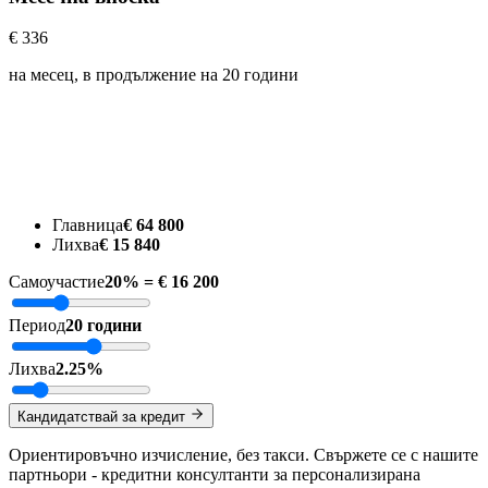
€ 336
на месец, в продължение на
20
години
Главница
€ 64 800
Лихва
€ 15 840
Самоучастие
20% = € 16 200
Период
20 години
Лихва
2.25%
Кандидатствай за кредит
Ориентировъчно изчисление, без такси. Свържете се с нашите
партньори - кредитни консултанти за персонализирана