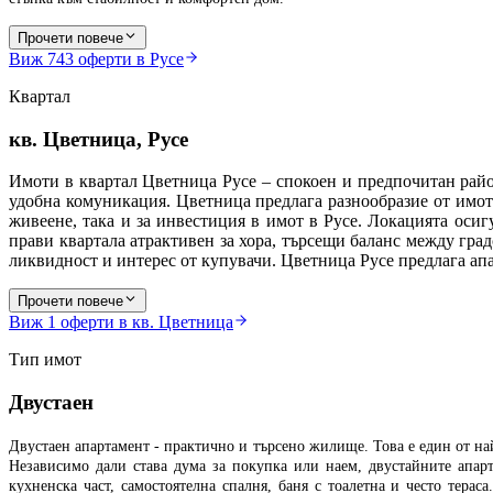
Прочети повече
Виж
743
оферти в Русе
Квартал
кв. Цветница, Русе
Имоти в квартал Цветница Русе – спокоен и предпочитан район
удобна комуникация. Цветница предлага разнообразие от имот
живеене, така и за инвестиция в имот в Русе. Локацията осиг
прави квартала атрактивен за хора, търсещи баланс между град
ликвидност и интерес от купувачи. Цветница Русе предлага апа
Прочети повече
Виж
1
оферти в кв. Цветница
Тип имот
Двустаен
Двустаен апартамент - практично и търсено жилище. Това е един от н
Независимо дали става дума за покупка или наем, двустайните апарт
кухненска част, самостоятелна спалня, баня с тоалетна и често тер