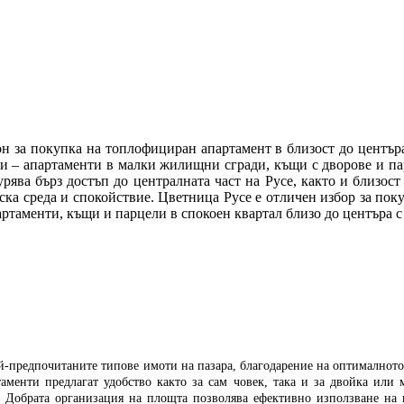
 за покупка на топлофициран апартамент в близост до центъра 
и – апартаменти в малки жилищни сгради, къщи с дворове и пар
урява бърз достъп до централната част на Русе, както и близос
ска среда и спокойствие. Цветница Русе е отличен избор за пок
ртаменти, къщи и парцели в спокоен квартал близо до центъра с
ай-предпочитаните типове имоти на пазара, благодарение на оптималното
аменти предлагат удобство както за сам човек, така и за двойка или
аса. Добрата организация на площта позволява ефективно използване на