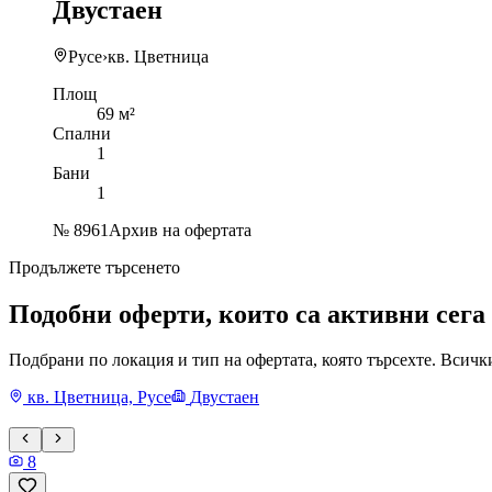
Двустаен
Русе
›
кв. Цветница
Площ
69 м²
Спални
1
Бани
1
№
8961
Архив на офертата
Продължете търсенето
Подобни оферти, които са активни сега
Подбрани по локация и тип на офертата, която търсехте. Всичк
кв. Цветница, Русе
Двустаен
8