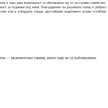
ата и това дава възможност за обитаването му от по-голямо семейство.
ност за отдаване под наем. Благодарение на разумната площ и добрата
ство или в утвърдена сграда, двустайният апартамент остава устойчив
ерти — включително такива, които още не са публикувани.