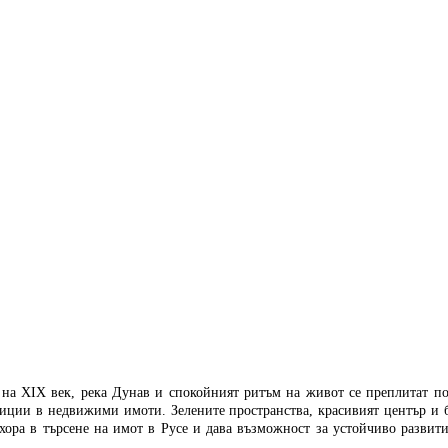
ая на XIX век, река Дунав и спокойният ритъм на живот се преплитат п
тиции в недвижими имоти.
Зелените пространства, красивият център и 
хора в търсене на имот в Русе и дава възможност за устойчиво развит