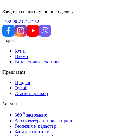
Заедно за вашата успешна сделка.
+359 887 87 87 52
Търся
Купи
Наеми
Виж всички локации
Предлагам
Продай
Отдай
Стани партньор
Услуги
360 ⁰ заснемане
Архитектура и проектиране
Геодезия и кадастър
Заеми и ипотеки