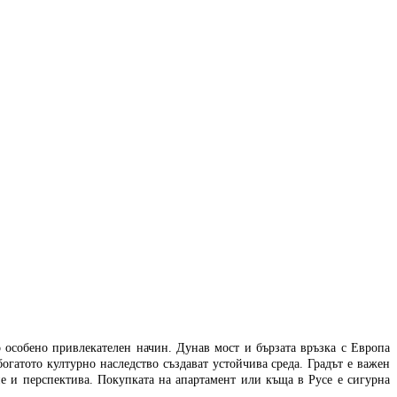
о особено привлекателен начин. Дунав мост и бързата връзка с Европа
богатото културно наследство създават устойчива среда. Градът е важен
ие и перспектива. Покупката на апартамент или къща в Русе е сигурна