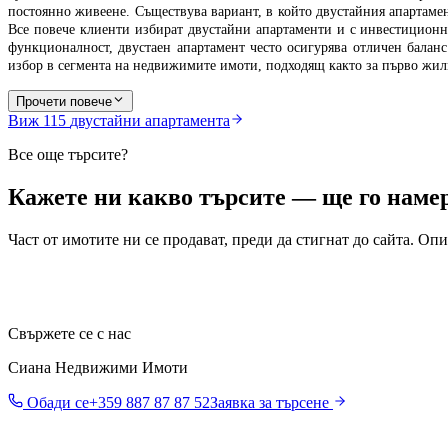
постоянно живеене. Съществува вариант, в който двустайния апартамен
Все повече клиенти избират двустайни апартаменти и с инвестиционна
функционалност, двустаен апартамент често осигурява отличен бала
избор в сегмента на недвижимите имоти, подходящ както за първо жил
Прочети повече
Виж
115
двустайни апартамента
Все още търсите?
Кажете ни какво търсите — ще го намер
Част от имотите ни се продават, преди да стигнат до сайта. О
Свържете се с нас
Сиана Недвижими Имоти
Обади се
+359 887 87 87 52
Заявка за търсене