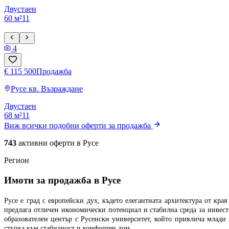
Двустаен
60 м²
1
1
4
€ 115 500
Продажба
Русе
кв. Възраждане
Двустаен
68 м²
1
1
Виж всички подобни оферти за продажба
743
активни оферти в
Русе
Регион
Имоти за продажба в Русе
Русе е град с европейски дух, където елегантната архитектура от кр
предлага отличен икономически потенциал и стабилна среда за
инвес
образователен център с Русенски университет, който привлича млади 
стъпка към стабилност и комфортен дом.