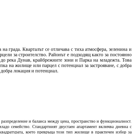
на града. Кварталът се отличава с тиха атмосфера, зеленина и
цели за строителство. Районът е подходящ както за постоянно
т до река Дунав, крайбрежните зони и Парка на младежта. Това
упка на жилище или парцел с потенциал за застрояване, с добра
 добра локация и потенциал.
 разпределение и баланса между цена, пространство и функционалност.
 младо семейство.
Стандартният двустаен апартамент включва дневна с
 квадратурата, което превръща този тип жилище в практичен избор за