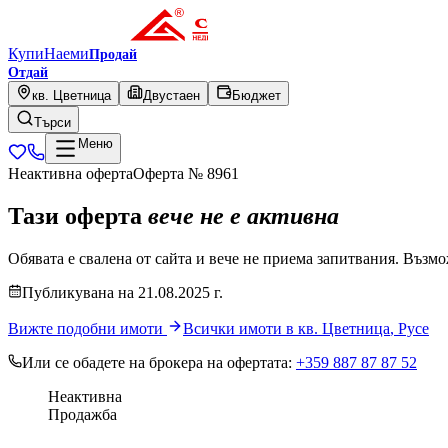
Купи
Наеми
Продай
Отдай
кв. Цветница
Двустаен
Бюджет
Търси
Меню
Неактивна оферта
Оферта №
8961
Тази оферта
вече не е активна
Обявата е свалена от сайта и вече не приема запитвания. Възмо
Публикувана
на
21.08.2025
г.
Вижте подобни имоти
Всички имоти в
кв. Цветница
,
Русе
Или се обадете на брокера на офертата:
+359 887 87 87 52
Неактивна
Продажба