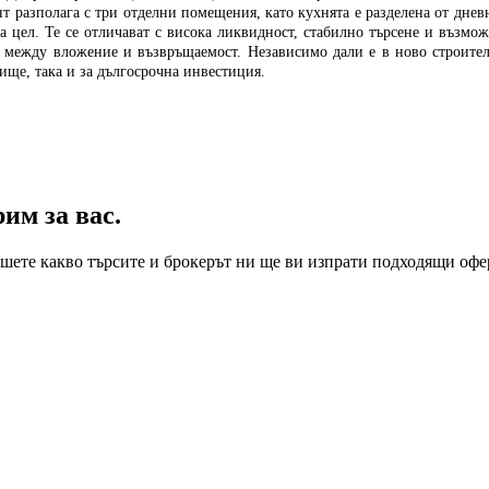
т разполага с три отделни помещения, като кухнята е разделена от дневн
 цел. Те се отличават с висока ликвидност, стабилно търсене и възмож
нс между вложение и възвръщаемост.
Независимо дали е в ново строител
ище, така и за дългосрочна инвестиция.
им за вас.
пишете какво търсите и брокерът ни ще ви изпрати подходящи оф