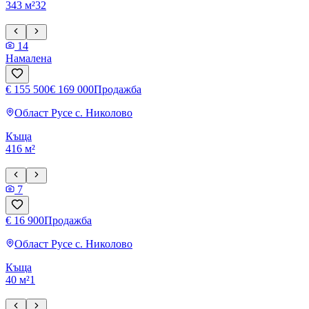
343 м²
3
2
14
Намалена
€ 155 500
€ 169 000
Продажба
Област Русе
с. Николово
Къща
416 м²
7
€ 16 900
Продажба
Област Русе
с. Николово
Къща
40 м²
1