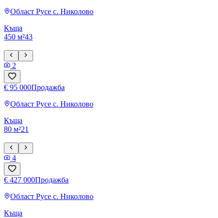
Област Русе
с. Николово
Къща
450 м²
4
3
2
€ 95 000
Продажба
Област Русе
с. Николово
Къща
80 м²
2
1
4
€ 427 000
Продажба
Област Русе
с. Николово
Къща