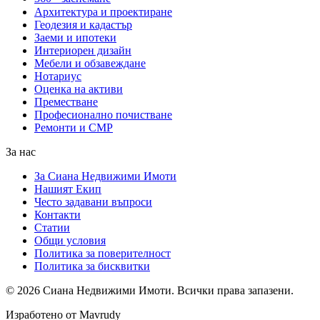
Архитектура и проектиране
Геодезия и кадастър
Заеми и ипотеки
Интериорен дизайн
Мебели и обзавеждане
Нотариус
Оценка на активи
Преместване
Професионално почистване
Ремонти и СМР
За нас
За Сиана Недвижими Имоти
Нашият Екип
Често задавани въпроси
Контакти
Статии
Общи условия
Политика за поверителност
Политика за бисквитки
©
2026
Сиана Недвижими Имоти
. Всички права запазени.
Изработено от Mavrudy