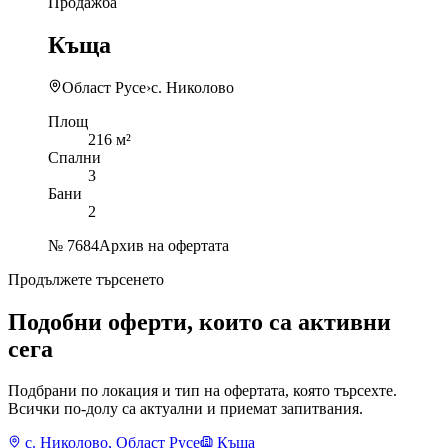
Продажба
Къща
Област Русе
›
с. Николово
Площ
216 м²
Спални
3
Бани
2
№
7684
Архив на офертата
Продължете търсенето
Подобни оферти, които са активни
сега
Подбрани по локация и тип на офертата, която търсехте.
Всички по-долу са актуални и приемат запитвания.
с. Николово, Област Русе
Къща