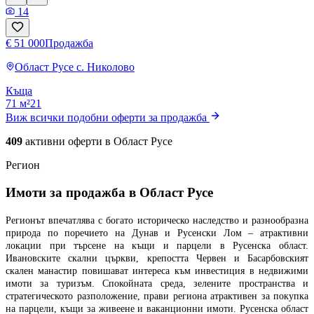
14
€ 51 000
Продажба
Област Русе
с. Николово
Къща
71 м²
2
1
Виж всички подобни оферти за продажба
409
активни оферти в
Област Русе
Регион
Имоти за продажба в Област Русе
Регионът впечатлява с богато историческо наследство и разнообразна
природа по поречието на Дунав и Русенски Лом – атрактивни
локации при търсене на къщи и парцели в Русенска област.
Ивановските скални църкви, крепостта Червен и Басарбовският
скален манастир повишават интереса към инвестиция в недвижими
имоти за туризъм. Спокойната среда, зелените пространства и
стратегическото разположение, прави региона атрактивен за покупка
на парцели, къщи за живеене и ваканционни имоти. Русенска област