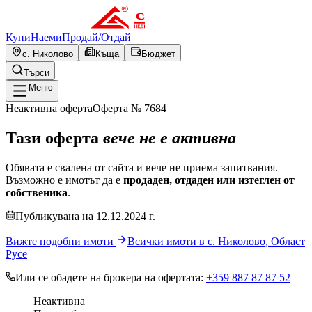
Купи
Наеми
Продай
/
Отдай
с. Николово
Къща
Бюджет
Търси
Меню
Неактивна оферта
Оферта №
7684
Тази оферта
вече не е активна
Обявата е свалена от сайта и вече не приема запитвания.
Възможно е имотът да е
продаден, отдаден или изтеглен от
собственика
.
Публикувана
на
12.12.2024
г.
Вижте подобни имоти
Всички имоти в
с. Николово
,
Област
Русе
Или се обадете на брокера на офертата:
+359 887 87 87 52
Неактивна