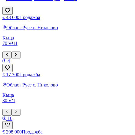
€ 43 600
Продажба
Област Русе
с. Николово
Къща
70 м²
1
1
4
€ 17 300
Продажба
Област Русе
с. Николово
Къща
30 м²
1
16
€ 298 000
Продажба