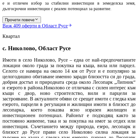
е и отличен избор за стабилни инвестиции в земеделска земя,
дългосрочни инвестиции с реален потенциал за развитие.
Прочети повече
Виж
409
оферти в Област Русе
Квартал
с. Николово, Област Русе
Имоти в село Николово, Русе – една от най-предпочитаните
локации около града за покупка на къща, вила или парцел.
Селото се намира на около 14 км от Русе и е популярно за
целогодишно обитаване именно заради близостта си до града,
добрия достъп и природната среда около Лесопарк „Липник“
и езерото в района.Николово се отличава с силен интерес към
къщи с двор, ново строителство, вили и парцели за
застрояване. В актуалните обяви се срещат имоти с гледка към
езерото, парцели в регулация и жилищни имоти в близост до
лесопарка, което показва ясно изразен жилищен и
инвестиционен потенциал. Районът е подходящ както за
постоянно живеене, така и за покупка на имот за отдих или
инвестиция. Съчетанието между природа, езеро, лесопарк и
близост до Русе прави село Николово силна локация за
търсене на къща с гледка към езерото, парцел до Лесопарк