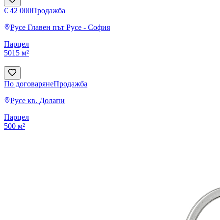
€ 42 000
Продажба
Русе
Главен път Русе - София
Парцел
5015 м²
По договаряне
Продажба
Русе
кв. Долапи
Парцел
500 м²