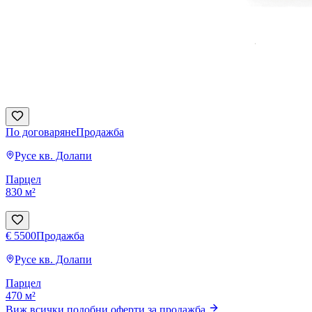
По договаряне
Продажба
Русе
кв. Долапи
Парцел
830 м²
€ 5500
Продажба
Русе
кв. Долапи
Парцел
470 м²
Виж всички подобни оферти за продажба