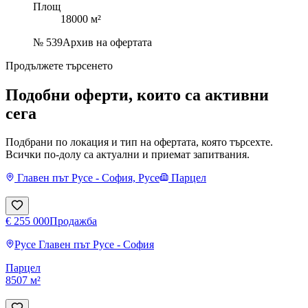
Площ
18000 м²
№
539
Архив на офертата
Продължете търсенето
Подобни оферти, които са активни
сега
Подбрани по локация и тип на офертата, която търсехте.
Всички по-долу са актуални и приемат запитвания.
Главен път Русе - София, Русе
Парцел
€ 255 000
Продажба
Русе
Главен път Русе - София
Парцел
8507 м²