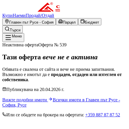
Купи
Наеми
Продай
/
Отдай
Главен път Русе - София
Парцел
Бюджет
Търси
Меню
Неактивна оферта
Оферта №
539
Тази оферта
вече не е активна
Обявата е свалена от сайта и вече не приема запитвания.
Възможно е имотът да е
продаден, отдаден или изтеглен от
собственика
.
Публикувана
на
20.04.2026
г.
Вижте подобни имоти
Всички имоти в
Главен път Русе -
София
,
Русе
Или се обадете на брокера на офертата:
+359 887 87 87 52