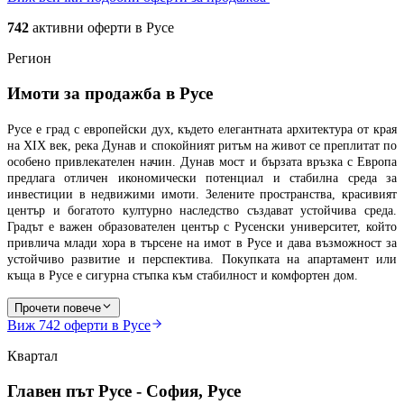
742
активни оферти в
Русе
Регион
Имоти за продажба в Русе
Русе е град с европейски дух, където елегантната архитектура от края
на XIX век, река Дунав и спокойният ритъм на живот се преплитат по
особено привлекателен начин. Дунав мост и бързата връзка с Европа
предлага отличен икономически потенциал и стабилна среда за
инвестиции в недвижими имоти.
Зелените пространства, красивият
център и богатото културно наследство създават устойчива среда.
Градът е важен образователен център с Русенски университет, който
привлича млади хора в търсене на имот в Русе и дава възможност за
устойчиво развитие и перспектива. Покупката на апартамент или
къща в Русе е сигурна стъпка към стабилност и комфортен дом.
Прочети повече
Виж
742
оферти в Русе
Квартал
Главен път Русе - София, Русе