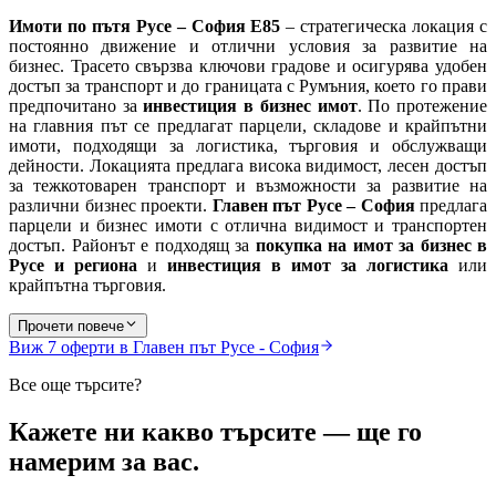
Имоти по пътя Русе – София Е85
– стратегическа локация с
постоянно движение и отлични условия за развитие на
бизнес. Трасето свързва ключови градове и осигурява удобен
достъп за транспорт и до границата с Румъния, което го прави
предпочитано за
инвестиция в бизнес имот
. По протежение
на главния път се предлагат парцели, складове и крайпътни
имоти, подходящи за логистика, търговия и обслужващи
дейности. Локацията предлага висока видимост, лесен достъп
за тежкотоварен транспорт и възможности за развитие на
различни бизнес проекти.
Главен път Русе – София
предлага
парцели и бизнес имоти с отлична видимост и транспортен
достъп. Районът е подходящ за
покупка на имот за бизнес в
Русе и региона
и
инвестиция в имот за логистика
или
крайпътна търговия.
Прочети повече
Виж
7
оферти в Главен път Русе - София
Все още търсите?
Кажете ни какво търсите — ще го
намерим за вас.