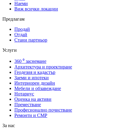
Наеми
Виж всички локации
Предлагам
Продай
Отдай
Стани партньор
Услуги
360 ⁰ заснемане
Архитектура и проектиране
Геодезия и кадастър
Заеми и ипотеки
Интериорен дизайн
Мебели и обзавеждане
Нотариус
Оценка на активи
Преместване
Професионално почистване
Ремонти и СМР
За нас