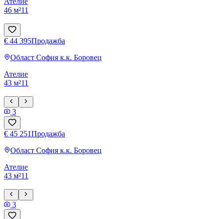
Ателие
46 м²
1
1
€ 44 395
Продажба
Област София
к.к. Боровец
Ателие
43 м²
1
1
3
€ 45 251
Продажба
Област София
к.к. Боровец
Ателие
43 м²
1
1
3