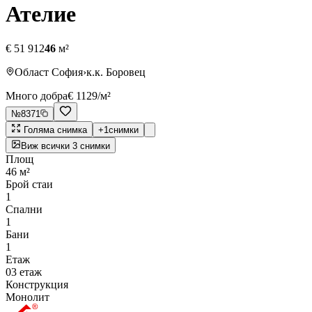
Ателие
€ 51 912
46
м²
Област София
›
к.к. Боровец
Много добра
€ 1129
/м²
№
8371
Голяма снимка
+
1
снимки
Виж всички
3
снимки
Площ
46 м²
Брой стаи
1
Спални
1
Бани
1
Етаж
03 етаж
Конструкция
Монолит