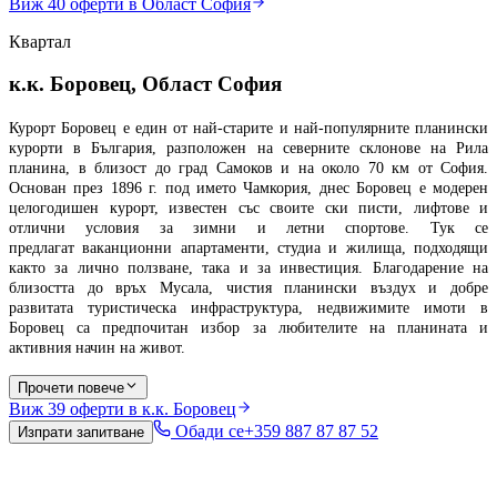
Виж
40
оферти в Област София
Квартал
к.к. Боровец, Област София
Курорт Боровец е един от най-старите и най-популярните планински
курорти в България, разположен на северните склонове на Рила
планина, в близост до град Самоков и на около 70 км от София.
Основан през 1896 г. под името Чамкория, днес Боровец е модерен
целогодишен курорт, известен със своите ски писти, лифтове и
отлични условия за зимни и летни спортове. Тук се
предлагат ваканционни апартаменти, студиа и жилища, подходящи
както за лично ползване, така и за инвестиция. Благодарение на
близостта до връх Мусала, чистия планински въздух и добре
развитата туристическа инфраструктура, недвижимите имоти в
Боровец са предпочитан избор за любителите на планината и
активния начин на живот.
Прочети повече
Виж
39
оферти в к.к. Боровец
Обади се
+359 887 87 87 52
Изпрати запитване