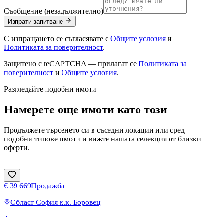
Съобщение (незадължително)
Изпрати запитване
С изпращането се съгласявате с
Общите условия
и
Политиката за поверителност
.
Защитено с reCAPTCHA — прилагат се
Политиката за
поверителност
и
Общите условия
.
Разгледайте подобни имоти
Намерете още имоти като този
Продължете търсенето си в съседни локации или сред
подобни типове имоти и вижте нашата селекция от близки
оферти.
€ 39 669
Продажба
Област София
к.к. Боровец