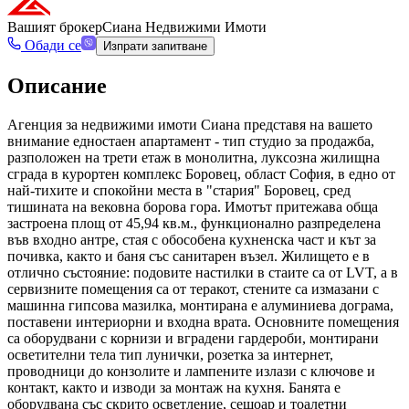
Вашият брокер
Сиана Недвижими Имоти
Обади се
Изпрати запитване
Описание
Агенция за недвижими имоти Сиана представя на вашето
внимание едностаен апартамент - тип студио за продажба,
разположен на трети етаж в монолитна, луксозна жилищна
сграда в курортен комплекс Боровец, област София, в едно от
най-тихите и спокойни места в "стария" Боровец, сред
тишината на вековна борова гора. Имотът притежава обща
застроена площ от 45,94 кв.м., функционално разпределена
във входно антре, стая с обособена кухненска част и кът за
почивка, както и баня със санитарен възел. Жилището е в
отлично състояние: подовите настилки в стаите са от LVT, а в
сервизните помещения са от теракот, стените са измазани с
машинна гипсова мазилка, монтирана е алуминиева дограма,
поставени интериорни и входна врата. Основните помещения
са оборудвани с корнизи и вградени гардероби, монтирани
осветителни тела тип лунички, розетка за интернет,
проводници до конзолите и лампените излази с ключове и
контакт, както и изводи за монтаж на кухня. Банята е
оборудвана със скрито осветление, сешоар и тоалетни