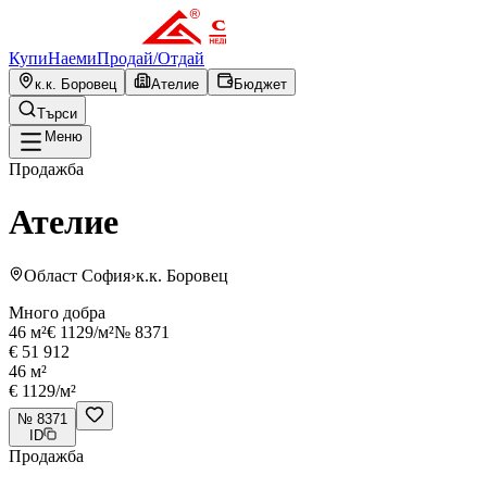
Купи
Наеми
Продай
/
Отдай
к.к. Боровец
Ателие
Бюджет
Търси
Меню
Продажба
Ателие
Област София
›
к.к. Боровец
Много добра
46 м²
€ 1129/м²
№ 8371
€ 51 912
46
м²
€ 1129
/м²
№
8371
ID
Продажба