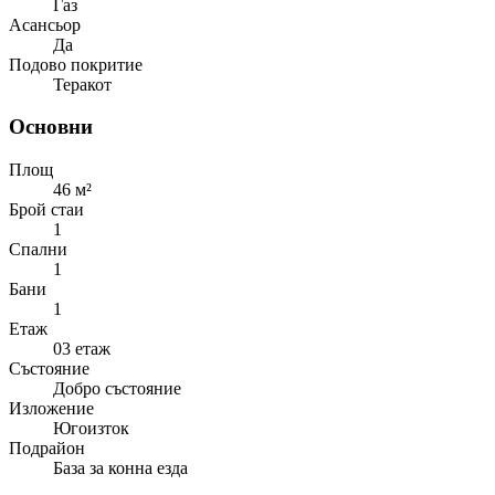
Газ
Асансьор
Да
Подово покритие
Теракот
Основни
Площ
46 м²
Брой стаи
1
Спални
1
Бани
1
Етаж
03 етаж
Състояние
Добро състояние
Изложение
Югоизток
Подрайон
База за конна езда