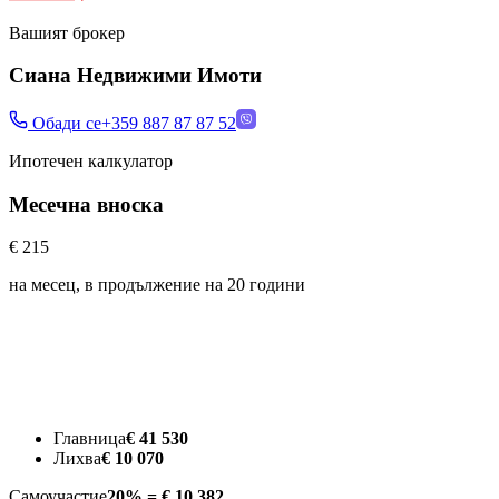
Вашият брокер
Сиана Недвижими Имоти
Обади се
+359 887 87 87 52
Ипотечен калкулатор
Месечна вноска
€ 215
на месец, в продължение на
20
години
Главница
€ 41 530
Лихва
€ 10 070
Самоучастие
20% = € 10 382