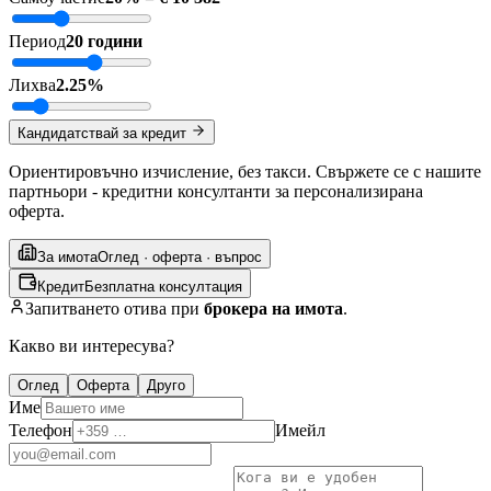
Период
20 години
Лихва
2.25%
Кандидатствай за кредит
Ориентировъчно изчисление, без такси. Свържете се с нашите
партньори - кредитни консултанти за персонализирана
оферта.
За имота
Оглед · оферта · въпрос
Кредит
Безплатна консултация
Запитването отива при
брокера на имота
.
Какво ви интересува?
Оглед
Оферта
Друго
Име
Телефон
Имейл