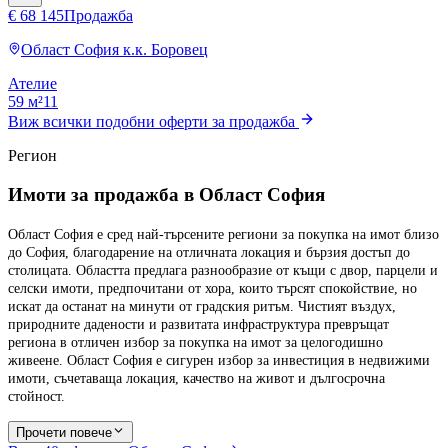
€ 68 145
Продажба
Област София
к.к. Боровец
Ателие
59 м²
1
1
Виж всички подобни оферти за продажба
Регион
Имоти за продажба в Област София
Област София е сред най-търсените региони за покупка на имот близо
до София, благодарение на отличната локация и бързия достъп до
столицата. Областта предлага разнообразие от къщи с двор, парцели и
селски имоти, предпочитани от хора, които търсят спокойствие, но
искат да останат на минути от градския ритъм. Чистият въздух,
природните дадености и развитата инфраструктура превръщат
региона в отличен избор за покупка на имот за целогодишно
живеене. Област София е сигурен избор за инвестиция в недвижими
имоти, съчетаваща локация, качество на живот и дългосрочна
стойност.
Прочети повече