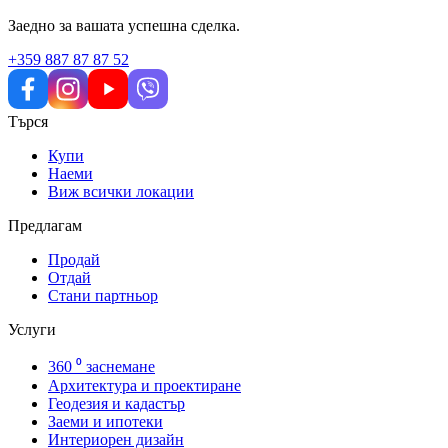
Заедно за вашата успешна сделка.
+359 887 87 87 52
Търся
Купи
Наеми
Виж всички локации
Предлагам
Продай
Отдай
Стани партньор
Услуги
360 ⁰ заснемане
Архитектура и проектиране
Геодезия и кадастър
Заеми и ипотеки
Интериорен дизайн