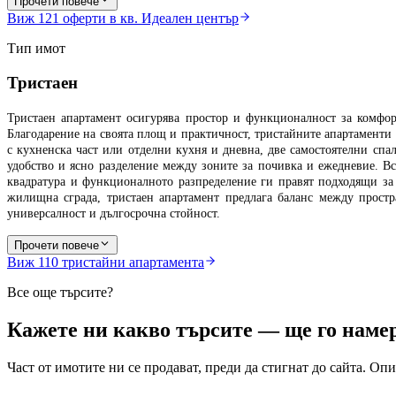
Прочети повече
Виж
121
оферти в кв. Идеален център
Тип имот
Тристаен
Тристаен апартамент осигурява простор и функционалност за комфор
Благодарение на своята площ и практичност, тристайните апартаменти 
с кухненска част или отделни кухня и дневна, две самостоятелни спал
удобство и ясно разделение между зоните за почивка и ежедневие. В
квадратура и функционалното разпределение ги правят подходящи за
жилищна сграда, тристаен апартамент предлага баланс между прост
универсалност и дългосрочна стойност.
Прочети повече
Виж
110
тристайни апартамента
Все още търсите?
Кажете ни какво търсите — ще го намер
Част от имотите ни се продават, преди да стигнат до сайта. О