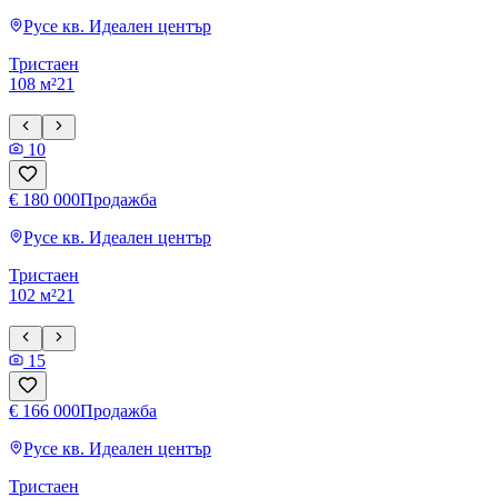
Русе
кв. Идеален център
Тристаен
108 м²
2
1
10
€ 180 000
Продажба
Русе
кв. Идеален център
Тристаен
102 м²
2
1
15
€ 166 000
Продажба
Русе
кв. Идеален център
Тристаен