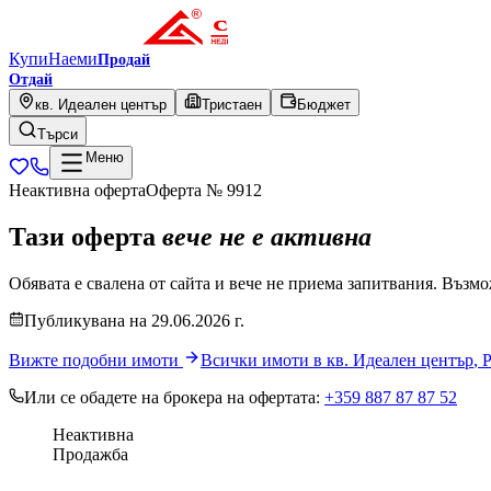
Купи
Наеми
Продай
Отдай
кв. Идеален център
Тристаен
Бюджет
Търси
Меню
Неактивна оферта
Оферта №
9912
Тази оферта
вече не е активна
Обявата е свалена от сайта и вече не приема запитвания. Възмо
Публикувана
на
29.06.2026
г.
Вижте подобни имоти
Всички имоти в
кв. Идеален център
,
Р
Или се обадете на брокера на офертата:
+359 887 87 87 52
Неактивна
Продажба