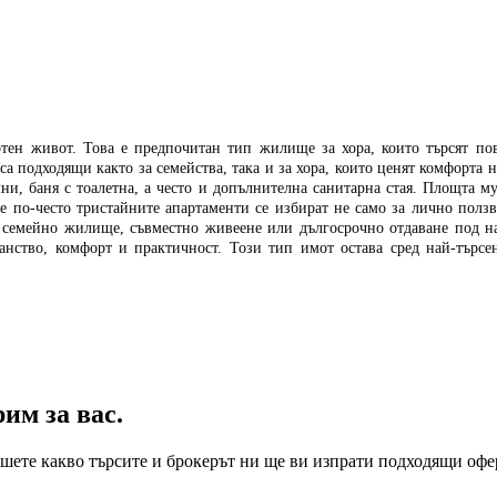
тен живот. Това е предпочитан тип жилище за хора, които търсят пов
са подходящи както за семейства, така и за хора, които ценят комфорт
ни, баня с тоалетна, а често и допълнителна санитарна стая. Площта му
се по-често тристайните апартаменти се избират не само за лично полз
 семейно жилище, съвместно живеене или дългосрочно отдаване под на
ранство, комфорт и практичност. Този тип имот остава сред най-търс
им за вас.
пишете какво търсите и брокерът ни ще ви изпрати подходящи оф