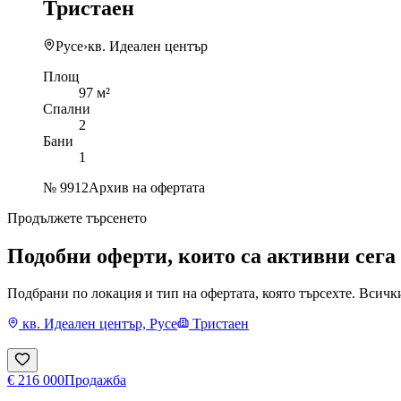
Тристаен
Русе
›
кв. Идеален център
Площ
97 м²
Спални
2
Бани
1
№
9912
Архив на офертата
Продължете търсенето
Подобни оферти, които са активни сега
Подбрани по локация и тип на офертата, която търсехте. Всичк
кв. Идеален център, Русе
Тристаен
€ 216 000
Продажба