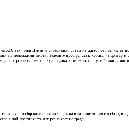
ая на XIX век, река Дунав и спокойният ритъм на живот се преплитат п
тиции в недвижими имоти.
Зелените пространства, красивият център и 
хора в търсене на имот в Русе и дава възможност за устойчиво развит
 са отличен избор както за живеене, така и за инвестиция с добра доход
ство в най-престижната и търсена част на града.