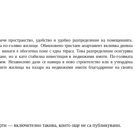
ече пространство, удобство и удобно разпределение на помещенията.
а на по-голямо жилище. Обикновено тристаен апартамент включва дневна
 винаги е обогатена поне с една тераса. Това разпределение осигурява
ване, но и като стабилна инвестиция в недвижими имоти. По-голямата
ем. Независимо дали се намира в ново строителство или в утвърдена
ените жилища на пазара на недвижими имоти благодарение на своята
ерти — включително такива, които още не са публикувани.