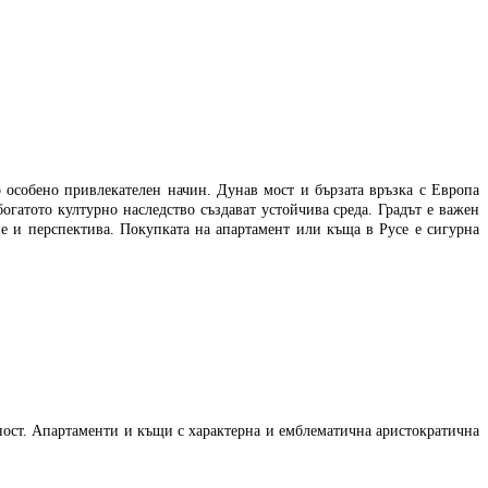
о особено привлекателен начин. Дунав мост и бързата връзка с Европа
богатото културно наследство създават устойчива среда. Градът е важен
ие и перспектива. Покупката на апартамент или къща в Русе е сигурна
ност
.
А
партаменти и къщи с характерна и емблематична аристократична