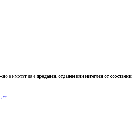
жно е имотът да е
продаден, отдаден или изтеглен от собствени
усе