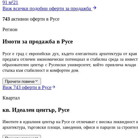
91 м²
2
1
Виж всички подобни оферти за продажба
743
активни оферти в
Русе
Регион
Имоти за продажба в Русе
Русе е град с европейски дух, където елегантната архитектура от кр
предлага отличен икономически потенциал и стабилна среда за
инвес
образователен център с Русенски университет, който привлича млади 
стъпка към стабилност и комфортен дом.
Прочети повече
Виж
743
оферти в Русе
Квартал
кв. Идеален център, Русе
Имотите в идеалния център на Русе се отличават с висока ликвидност и
архитектура, търговски площи, заведения, офиси и парцели за строител