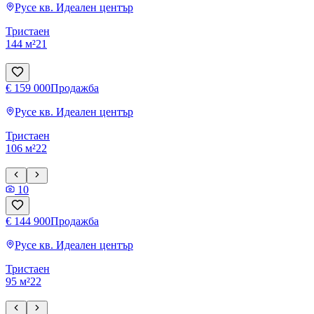
Русе
кв. Идеален център
Тристаен
144 м²
2
1
€ 159 000
Продажба
Русе
кв. Идеален център
Тристаен
106 м²
2
2
10
€ 144 900
Продажба
Русе
кв. Идеален център
Тристаен
95 м²
2
2