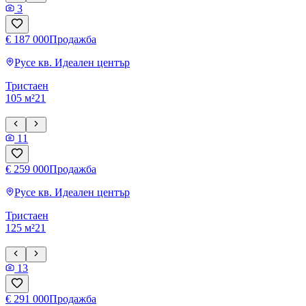
3
€ 187 000
Продажба
Русе
кв. Идеален център
Тристаен
105 м²
2
1
11
€ 259 000
Продажба
Русе
кв. Идеален център
Тристаен
125 м²
2
1
13
€ 291 000
Продажба