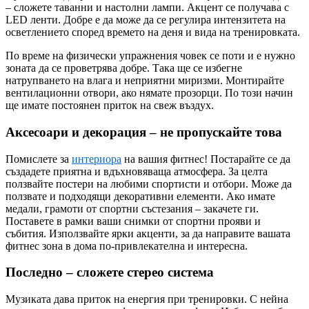
– сложете таванни и настолни лампи. Акцент се получава с
LED ленти. Добре е да може да се регулира интензитета на
осветлението според времето на деня и вида на тренировката.
По време на физически упражнения човек се поти и е нужно
зоната да се проветрява добре. Така ще се избегне
натрупването на влага и неприятни миризми. Монтирайте
вентилационни отвори, ако нямате прозорци. По този начин
ще имате постоянен приток на свеж въздух.
Аксесоари и декорация – не пропускайте това
Помислете за
интериора
на вашия фитнес! Постарайте се да
създадете приятна и вдъхновяваща атмосфера. За целта
ползвайте постери на любими спортисти и отбори. Може да
ползвате и подходящи декоративни елементи. Ако имате
медали, грамоти от спортни състезания – закачете ги.
Поставете в рамки ваши снимки от спортни прояви и
събития. Използвайте ярки акценти, за да направите вашата
фитнес зона в дома по-привлекателна и интересна.
Последно – сложете стерео система
Музиката дава приток на енергия при тренировки. С нейна