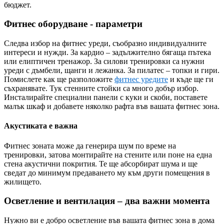
бюджет.
Фитнес оборудване - параметри
Следва избор на фитнес уреди, съобразно индивидуалните
интереси и нужди. За кардио – задължително бягаща пътека
или елиптичен тренажор. За силови тренировки са нужни
уреди с дъмбели, щанги и лежанка. За пилатес – топки и гири.
Помислете как ще разположите
фитнес уредите
и къде ще ги
съхранявате. Тук стенните стойки са много добър избор.
Инсталирайте специални панели с куки и скоби, поставете
малък шкаф и добавете няколко рафта във вашата фитнес зона.
Акустиката е важна
Фитнес зоната може да генерира шум по време на
тренировки, затова монтирайте на стените или поне на една
стена акустични покрития. Те ще абсорбират шума и ще
сведат до минимум предаването му към други помещения в
жилището.
Осветление и вентилация – два важни момента
Нужно ви е добро осветление във вашата фитнес зона в дома