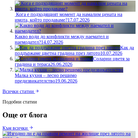
Кога е подходящият момент да намалим цената на
имота, който продаваме?
17.07.2026
Какво води до конфликти между наемател и
наемодател?
14.07.2026
Как да
поддържаме цветна градина през лятото
10.07.2026
Соларни цветя за
градина и тераса
26.06.2026
Малка кухня – лесно решимо
предизвикателствo
19.06.2026
Всички статии
Подобни статии
Още от блога
Към всички