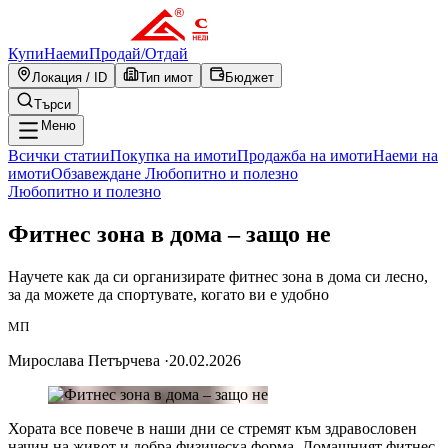
Купи
Наеми
Продай
/
Отдай
Локация / ID
Тип имот
Бюджет
Търси
Меню
Всички статии
Покупка на имоти
Продажба на имоти
Наеми на
имоти
Обзавеждане
Любопитно и полезно
Любопитно и полезно
Фитнес зона в дома – защо не
Научете как да си организирате фитнес зона в дома си лесно,
за да можете да спортувате, когато ви е удобно
МП
Мирослава Петърчева
·
20.02.2026
Хората все повече в наши дни се стремят към здравословен
начин на живот и добра физическа форма. Домашният фитнес