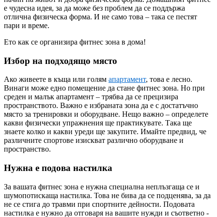
е чудесна идея, за да може без проблем да се поддържа
отлична физическа форма. И не само това – така се пестят
пари и време.
Ето как се организира фитнес зона в дома!
Избор на подходящо място
Ако живеете в къща или голям
апартамент
, това е лесно.
Винаги може едно помещение да стане фитнес зона. Но при
среден и малък апартамент – трябва да се прецизира
пространството. Важно е избраната зона да е с достатъчно
място за тренировки и оборудване. Нещо важно – определете
какви физически упражнения ще практикувате. Така ще
знаете колко и какви уреди ще закупите. Имайте предвид, че
различните спортове изискват различно оборудване и
пространство.
Нужна е подова настилка
За вашата фитнес зона е нужна специална неплъзгаща се и
шумопотискаща настилка. Това не бива да се подценява, за да
не се стига до травми при спортните дейности. Подовата
настилка е нужно да отговаря на вашите нужди и съответно -