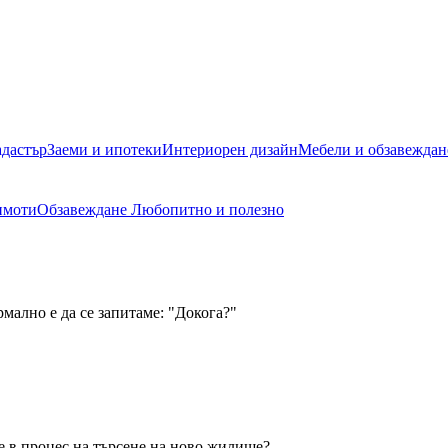
адастър
Заеми и ипотеки
Интериорен дизайн
Мебели и обзавеждан
имоти
Обзавеждане
Любопитно и полезно
мално е да се запитаме: "Докога?"
е в процес на търсене на ново жилище?