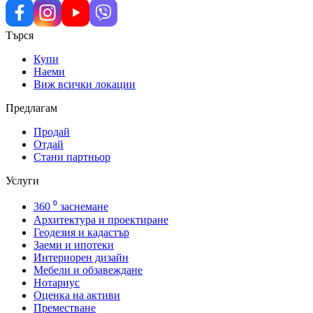
Търся
Купи
Наеми
Виж всички локации
Предлагам
Продай
Отдай
Стани партньор
Услуги
360 ⁰ заснемане
Архитектура и проектиране
Геодезия и кадастър
Заеми и ипотеки
Интериорен дизайн
Мебели и обзавеждане
Нотариус
Оценка на активи
Преместване