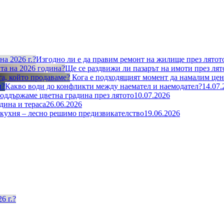
Изгодно ли е да правим ремонт на жилище през лятото
Ще се раздвижи ли пазарът на имоти през лят
Кога е подходящият момент да намалим цена
Какво води до конфликти между наемател и наемодател?
14.07.
поддържаме цветна градина през лятото
10.07.2026
дина и тераса
26.06.2026
кухня – лесно решимо предизвикателствo
19.06.2026