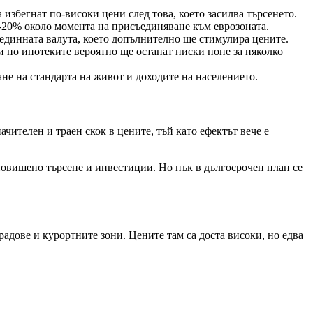
 избегнат по-високи цени след това, което засилва търсенето.
6-20% около момента на присъединяване към еврозоната.
 единната валута, което допълнително ще стимулира цените.
и по ипотеките вероятно ще останат ниски поне за няколко
не на стандарта на живот и доходите на населението.
чителен и траен скок в цените, тъй като ефектът вече е
 повишено търсене и инвестиции. Но пък в дългосрочен план се
адове и курортните зони. Цените там са доста високи, но едва