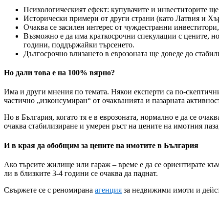
Психологическият ефект: купувачите и инвеститорите ще с
Исторически примери от други страни (като Латвия и Хър
Очаква се засилен интерес от чуждестранни инвеститори,
Възможно е да има краткосрочни спекулации с цените, но
години, поддържайки търсенето.
Дългосрочно влизането в еврозоната ще доведе до стабил
Но дали това е на 100% вярно?
Има и други мнения по темата. Някои експерти са по-скептични.
частично „изконсумиран“ от очакванията и пазарната активно
Но в България, когато тя е в еврозоната, нормално е да се оч
очаква стабилизиране и умерен ръст на цените на имотния паза
И в края да обобщим за цените на имотите в България
Ако търсите жилище или гараж – време е да се ориентирате към
ли в близките 3-4 години се очаква да паднат.
Свържете се с реномирана
агенция
за недвижими имоти и дейс