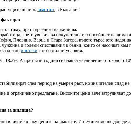
 растящите цени на
имотите
в България!
 фактора:
ито стимулират търсенето на жилища.
зработица, което увеличава покупателната способност на домаки
офия, Пловдив, Варна и Стара Загора, където търсенето надвиша
 в чужбина и големи спестявания в банки, които се насочват къ
достъпа до
ипотеки
с по-изгодни условия.
 - 18.3%. А през тази година се очаква увеличение от около 5-1
табилизират след период на умерен ръст, но значителен спад не с
е и ограничено предлагане. Високите цени вече затрудняват до
рина за жилища?
лно влияние върху цените на имотите. И неминуемо ще доведе до