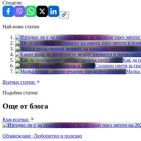
Сподели:
Най-нови статии
Как да 
Соларни цветя за гра
Малка 
Всички статии
Подобни статии
Още от блога
Към всички
Обзавеждане
·
Любопитно и полезно