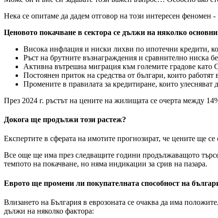
Нека се опитаме да дадем отговор на този интересен феномен -
Ценовото покачване в сектора се дължи на няколко основни
Висока инфлация и ниски лихви по ипотечни кредити, ко
Ръст на брутните възнаграждения и сравнително ниска бе
Активна вътрешна миграция към големите градове като С
Постоянен приток на средства от българи, които работят
Промените в правилата за кредитиране, които улесняват 
През 2024 г. ръстът на цените на жилищата се очерта между 14%
Докога ще продължи този растеж?
Експертите в сферата на имотите прогнозират, че цените ще се с
Все още ще има през следващите години продължаващото търсен
темпото на покачване, но няма индикации за срив на пазара.
Еврото ще промени ли покупателната способност на бълга
Влизането на България в еврозоната се очаква да има положите
дължи на няколко фактора: