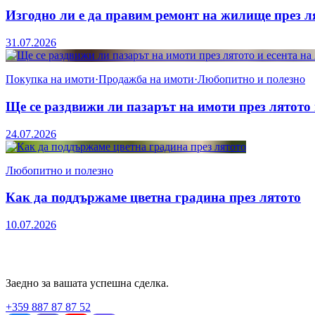
Изгодно ли е да правим ремонт на жилище през ля
31.07.2026
Покупка на имоти
·
Продажба на имоти
·
Любопитно и полезно
Ще се раздвижи ли пазарът на имоти през лятото 
24.07.2026
Любопитно и полезно
Как да поддържаме цветна градина през лятото
10.07.2026
Заедно за вашата успешна сделка.
+359 887 87 87 52