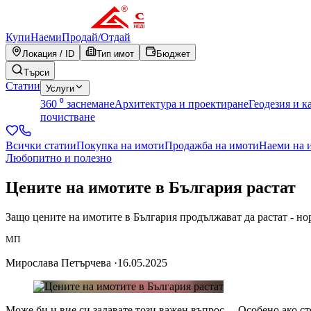
Купи
Наеми
Продай
/
Отдай
Локация / ID
Тип имот
Бюджет
Търси
Статии
Услуги
360 ⁰ заснемане
Архитектура и проектиране
Геодезия и к
почистване
Всички статии
Покупка на имоти
Продажба на имоти
Наеми на 
Любопитно и полезно
Цените на имотите в България растат
Защо цените на имотите в България продължават да растат - нор
МП
Мирослава Петърчева
·
16.05.2025
Може би и вие си задавате този важен въпрос… Особено ако ст