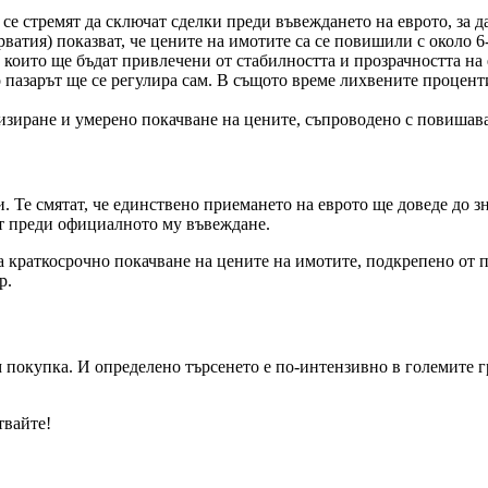
е стремят да сключат сделки преди въвеждането на еврото, за да
ватия) показват, че цените на имотите са се повишили с около 
 които ще бъдат привлечени от стабилността и прозрачността на
 пазарът ще се регулира сам. В същото време лихвените процент
изиране и умерено покачване на цените, съпроводено с повишава
 Те смятат, че единствено приемането на еврото ще доведе до зна
ст преди официалното му въвеждане.
аква краткосрочно покачване на цените на имотите, подкрепено от
р.
 покупка. И определено търсенето е по-интензивно в големите гр
твайте!