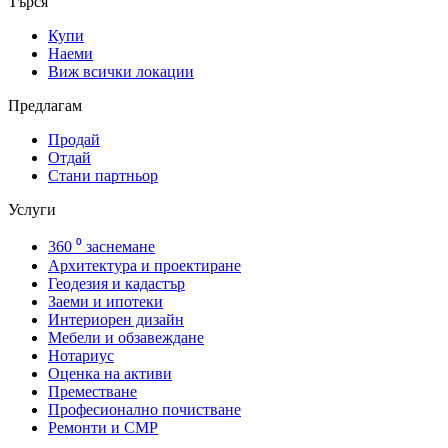
Търся
Купи
Наеми
Виж всички локации
Предлагам
Продай
Отдай
Стани партньор
Услуги
360 ⁰ заснемане
Архитектура и проектиране
Геодезия и кадастър
Заеми и ипотеки
Интериорен дизайн
Мебели и обзавеждане
Нотариус
Оценка на активи
Преместване
Професионално почистване
Ремонти и СМР