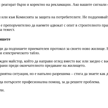
реагират бързо и коректно на рекламации. Ако вашите сигнали о
я или към Комисията за защита на потребителите. Не подценявай
 е препоръчително да наемете адвокат с опит в строителното пра
а тежест.
пишете
еди да подпишете приемателен протокол за своето ново жилище. 
и електрическото табло.
ден майстор, който да направи оглед вместо вас или заедно с в
тстрани преди окончателното предаване на жилището.
риятна ситуация, но е напълно разрешима – стига да знаете как д
да потърсите професионална помощ, за да решите проблема.
ли.