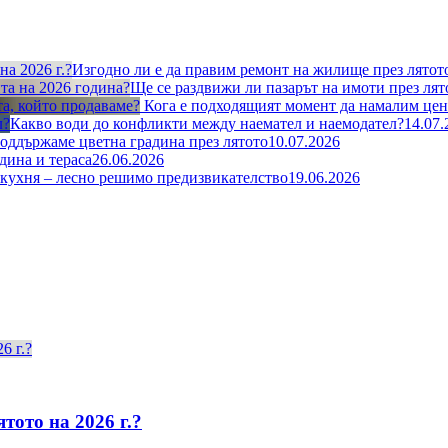
Изгодно ли е да правим ремонт на жилище през лятото
Ще се раздвижи ли пазарът на имоти през лят
Кога е подходящият момент да намалим цена
Какво води до конфликти между наемател и наемодател?
14.07.
поддържаме цветна градина през лятото
10.07.2026
дина и тераса
26.06.2026
кухня – лесно решимо предизвикателствo
19.06.2026
тото на 2026 г.?