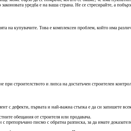
о законовата уредба е на ваша страна. Не се стресирайте, а побъ
нията на купувачите. Това е комплексен проблем, който има разл
ане при строителството и липса на достатъчен строителен контрол
нт с дефекти, първата и най-важна стъпка е да си запишете все
стните обещания от строителя или продавача.
с препоръчано писмо с обратна разписка, за да имате доказателс