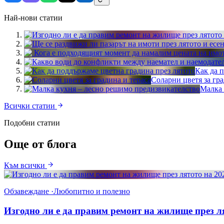
Най-нови статии
Как да 
Соларни цветя за гра
Малка 
Всички статии
Подобни статии
Още от блога
Към всички
Обзавеждане
·
Любопитно и полезно
Изгодно ли е да правим ремонт на жилище през ля