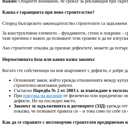
Важно:
Обърнете внимание, че срокът за рекламация при скрит
Каква е гаранцията при ново строителство?
Според българското законодателство строителите са задължени
За конструктивни елементи – фундаменти, стени и покриви – с
тази причина е важно да познавате тези срокове и да не изпуск
Ако строителят отказва да признае дефектите, можете да потър
Нормативната база или какво казва законът
Когато сте собственици на нов апартамент с дефекти, е добре да
Основният закон, който урежда отношенията между купув
строително-монтажни работи.
Съгласно
Наредба № 2 от 2003 г. за въвеждане в експл
При
покупка на жилище
от физическо или юридическо ли
дефекти. Не на последно място,
Законът за задълженията и договорите (ЗЗД)
урежда отг
показва, че познавате правата си – и това само по себе си
Как да се справите с несговорчив строителен предприемач 