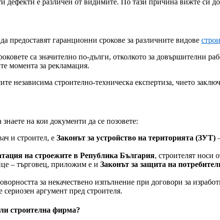
и дефекти е различен от видимите. По тази причина вижте си д
 да предоставят гаранционни срокове за различните видове
стро
роковете са значително по-дълги, отколкото за довършителни ра
ате момента за рекламация.
сите независима строително-техническа експертиза, чието заключ
 знаете на кои документи да се позовете:
ач и строител, е
Законът за устройство на територията (ЗУТ)
–
оатация на строежите в Република България
, строителят носи 
це – търговец, приложим е и
Законът за защита на потребител
оворността за некачествено изпълнение при договори за изработ
 е сериозен аргумент пред строителя.
или строителна фирма?