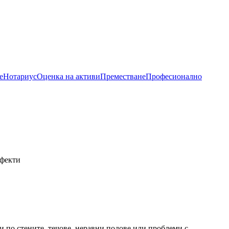
е
Нотариус
Оценка на активи
Преместване
Професионално
ефекти
и по стените, течове, неравни подове или проблеми с