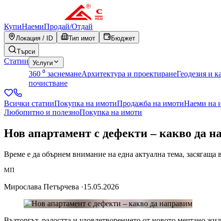
Купи
Наеми
Продай
/
Отдай
Локация / ID
Тип имот
Бюджет
Търси
Статии
Услуги
360 ⁰ заснемане
Архитектура и проектиране
Геодезия и к
почистване
Всички статии
Покупка на имоти
Продажба на имоти
Наеми на 
Любопитно и полезно
Покупка на имоти
Нов апартамент с дефекти – какво да 
Време е да обърнем внимание на една актуална тема, засягаща 
МП
Мирослава Петърчева
·
15.05.2026
Възторгът, радостта и удовлетворението от новото мечтано жил