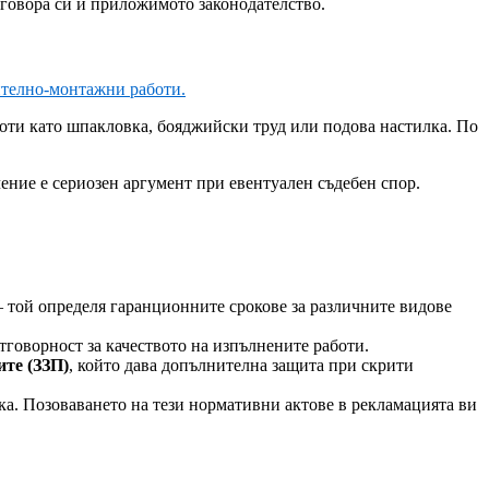
оговора си и приложимото законодателство.
ително-монтажни работи.
боти като шпакловка, бояджийски труд или подова настилка. По
ение е сериозен аргумент при евентуален съдебен спор.
 той определя гаранционните срокове за различните видове
отговорност за качеството на изпълнените работи.
ите (ЗЗП)
, който дава допълнителна защита при скрити
ка. Позоваването на тези нормативни актове в рекламацията ви