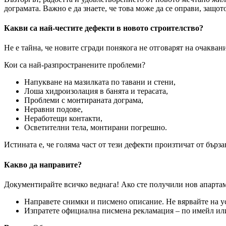
дограмата. Важно е да знаете, че това може да се оправи, защот
Какви са най-честите дефекти в новото строителство?
Не е тайна, че новите сгради понякога не отговарят на очаква
Кои са най-разпространените проблеми?
Напукване на мазилката по тавани и стени,
Лоша хидроизолация в банята и терасата,
Проблеми с монтираната дограма,
Неравни подове,
Неработещи контакти,
Осветителни тела, монтирани погрешно.
Истината е, че голяма част от тези дефекти произтичат от бърз
Какво да направите?
Документирайте всичко веднага! Ако сте получили нов апартаме
Направете снимки и писмено описание. Не вярвайте на у
Изпратете официална писмена рекламация – по имейл или 