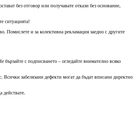
стават без отговор или получавате откази без основание,
те ситуацията!
во. Помислете и за колективна рекламация заедно с другите
Не бързайте с подписването – огледайте внимателно всяко
ас. Всички забелязани дефекти могат да бъдат вписани директно
а действате.