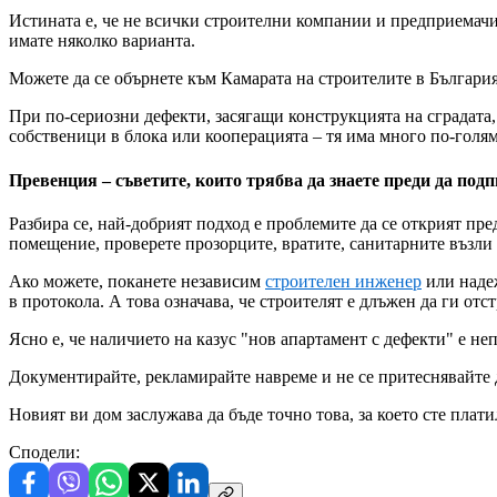
Истината е, че не всички строителни компании и предприемачи 
имате няколко варианта.
Можете да се обърнете към Камарата на строителите в Българи
При по-сериозни дефекти, засягащи конструкцията на сградата,
собственици в блока или кооперацията – тя има много по-голям
Превенция – съветите, които трябва да знаете преди да под
Разбира се, най-добрият подход е проблемите да се открият пр
помещение, проверете прозорците, вратите, санитарните възли 
Ако можете, поканете независим
строителен инженер
или надеж
в протокола. А това означава, че строителят е длъжен да ги о
Ясно е, че наличието на казус "нов апартамент с дефекти" е неп
Документирайте, рекламирайте навреме и не се притеснявайте 
Новият ви дом заслужава да бъде точно това, за което сте плати
Сподели: