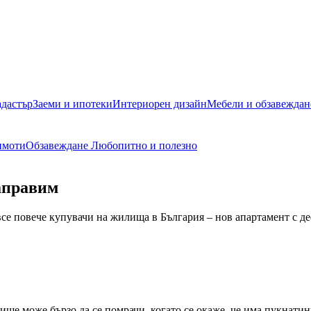
адастър
Заеми и ипотеки
Интериорен дизайн
Мебели и обзавеждан
имоти
Обзавеждане
Любопитно и полезно
направим
все повече купувачи на жилища в България – нов апартамент с д
ище може бързо да се помрачи, когато се окаже, че има пукнатин